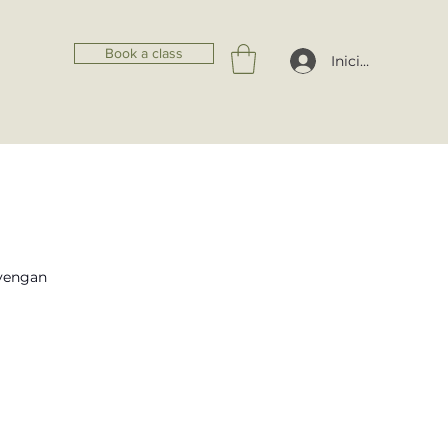
Book a class
Iniciar sesión
nvengan